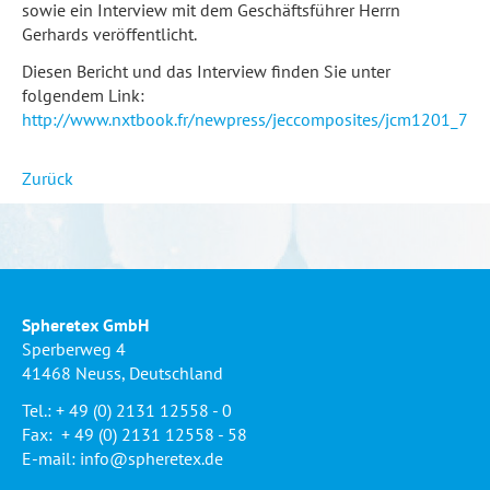
sowie ein Interview mit dem Geschäftsführer Herrn
Gerhards veröffentlicht.
Diesen Bericht und das Interview finden Sie unter
folgendem Link:
http://www.nxtbook.fr/newpress/jeccomposites/jcm1201_70/
Zurück
Spheretex GmbH
Sperberweg 4
41468 Neuss, Deutschland
Tel.: + 49 (0) 2131 12558 - 0
Fax: + 49 (0) 2131 12558 - 58
E-mail:
info@spheretex.de