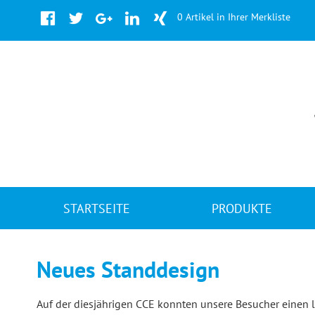
Facebook
Twitter
Google+
LinkedIn
Xing
0 Artikel in Ihrer Merkliste
Navigation
STARTSEITE
PRODUKTE
überspringen
Neues Standdesign
Auf der diesjährigen CCE konnten unsere Besucher einen 