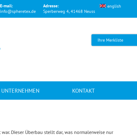
E-mail:
Adresse:
english
info@spheretex.de
Sperberweg 4, 41468 Neuss
Ihre Merkliste
UNTERNEHMEN
KONTAKT
ar. Dieser Überbau stellt dar, was normalerweise nur