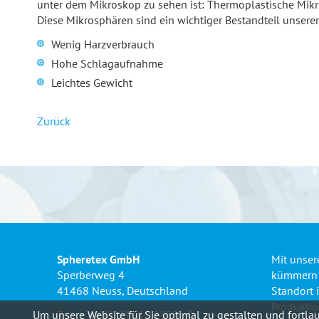
unter dem Mikroskop zu sehen ist: Thermoplastische Mikr
Diese Mikrosphären sind ein wichtiger Bestandteil unsere
Wenig Harzverbrauch
Hohe Schlagaufnahme
Leichtes Gewicht
Zurück
Spheretex GmbH
Mit unser
Sperberweg 4
kümmern s
41468 Neuss, Deutschland
Standort
Produktio
Tel.: + 49 (0) 2131 12558 - 0
Um unsere Website für Sie optimal zu gestalten und fortla