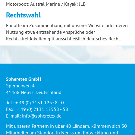
Motorboot: Austral Marine / Kayak: JLB
Rechtswahl
Für alle im Zusammenhang mit unserer Website oder deren
Nutzung etwa entstehende Ansprüche oder
Rechtsstreitigkeiten gilt ausschließlich deutsches Recht.
Spheretex GmbH
Sperberweg 4
41468 Neuss, Deutschland
Tel.: + 49 (0) 2131 12558 - 0
Fax: + 49 (0) 2131 12558 - 58
E-mail:
info@spheretex.de
Mit unseren Partnern in über 40 Ländern, kümmern sich 30
Mitarbeiter am Standort in Neuss um Entwicklung und